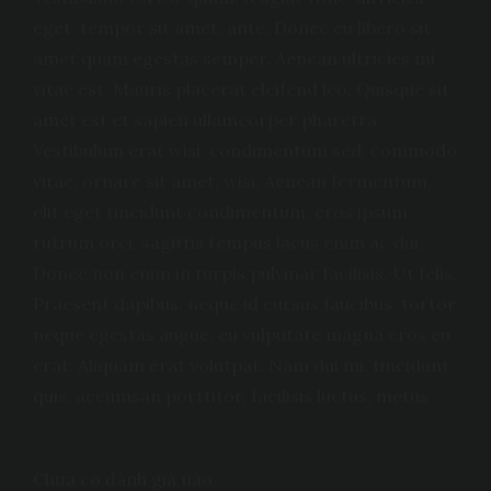
eget, tempor sit amet, ante. Donec eu libero sit
amet quam egestas semper. Aenean ultricies mi
vitae est. Mauris placerat eleifend leo. Quisque sit
amet est et sapien ullamcorper pharetra.
Vestibulum erat wisi, condimentum sed, commodo
vitae, ornare sit amet, wisi. Aenean fermentum,
elit eget tincidunt condimentum, eros ipsum
rutrum orci, sagittis tempus lacus enim ac dui.
Donec non enim in turpis pulvinar facilisis. Ut felis.
Praesent dapibus, neque id cursus faucibus, tortor
neque egestas augue, eu vulputate magna eros eu
erat. Aliquam erat volutpat. Nam dui mi, tincidunt
quis, accumsan porttitor, facilisis luctus, metus
Chưa có đánh giá nào.