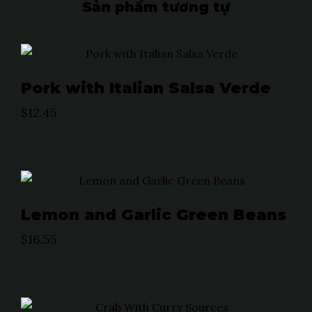
Sản phẩm tương tự
Pork with Italian Salsa Verde
$
12.45
Lemon and Garlic Green Beans
$
16.55