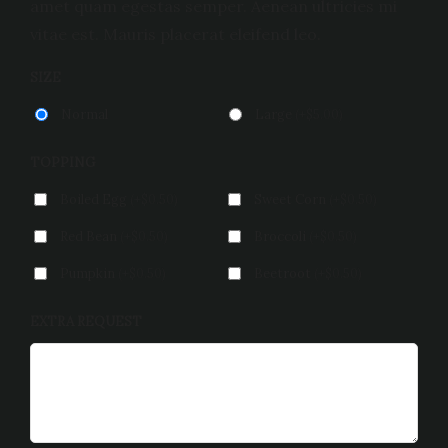
amet quam egestas semper. Aenean ultricies mi
vitae est. Mauris placerat eleifend leo.
SIZE
Normal
Large
(+$5.00)
TOPPING
Boiled Egg
(+$0.50)
Sweet Corn
(+$0.50)
Red Bean
(+$0.50)
Broccoli
(+$0.50)
Pumpkin
(+$0.50)
Beetroot
(+$0.50)
EXTRA REQUEST