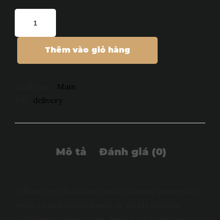
Thêm vào giỏ hàng
Danh mục:
Main
Thẻ:
delivery
Pellentesque habitant morbi tristique senectus et
netus et malesuada fames ac turpis egestas.
Vestibulum tortor quam, feugiat vitae, ultricies