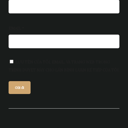
EMAIL
*
LƯU TÊN CỦA TÔI, EMAIL, VÀ TRANG WEB TRONG
TRÌNH DUYỆT NÀY CHO LẦN BÌNH LUẬN KẾ TIẾP CỦA TÔI.