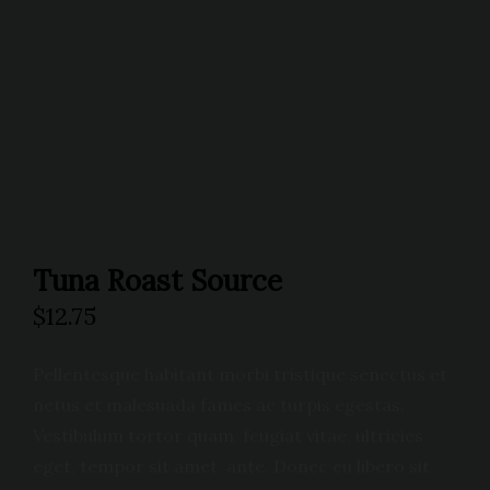
Tuna Roast Source
$
12.75
Pellentesque habitant morbi tristique senectus et
netus et malesuada fames ac turpis egestas.
Vestibulum tortor quam, feugiat vitae, ultricies
eget, tempor sit amet, ante. Donec eu libero sit