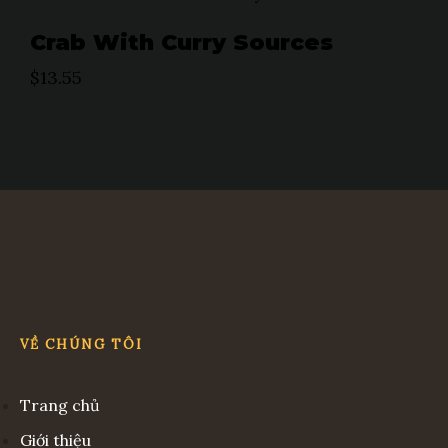
Crab With Curry Sources
$
13.55
VỀ CHÚNG TÔI
Trang chủ
Giới thiệu