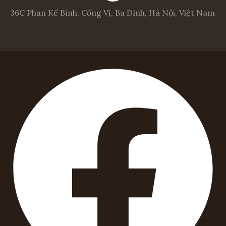
36C Phan Kế Bính, Cống Vị, Ba Đình, Hà Nội, Việt Nam