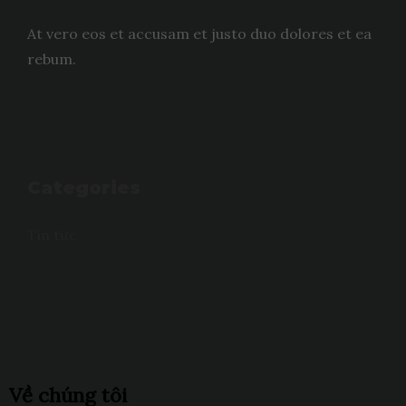
At vero eos et accusam et justo duo dolores et ea
rebum.
Categories
Tin tức
Về chúng tôi