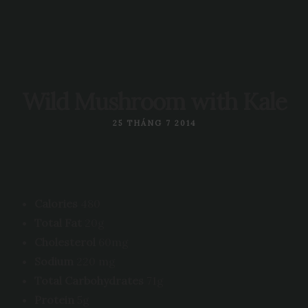
Wild Mushroom with Kale
25 THÁNG 7 2014
Calories
480
Total Fat
20g
Cholesterol
60mg
Sodium
220 mg
Total Carbohydrates
71g
Protein
5g