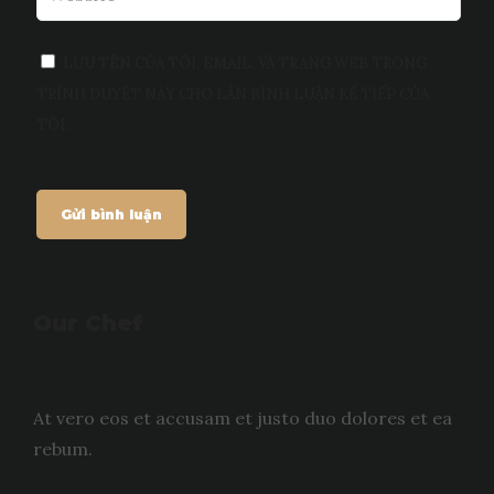
LƯU TÊN CỦA TÔI, EMAIL, VÀ TRANG WEB TRONG
TRÌNH DUYỆT NÀY CHO LẦN BÌNH LUẬN KẾ TIẾP CỦA
TÔI.
Our Chef
At vero eos et accusam et justo duo dolores et ea
rebum.