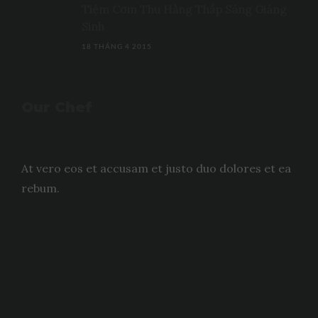
Tiệm Cơm Thu Hằng Thắp Sáng Giáng
Sinh
18 THÁNG 4 2015
Our Chef
At vero eos et accusam et justo duo dolores et ea
rebum.