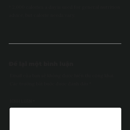
* 2,000 calories a day is used for general nutrition
advice, but calorie needs vary.
Để lại một bình luận
Email của bạn sẽ không được hiển thị công khai.
Các trường bắt buộc được đánh dấu
*
BÌNH LUẬN
*