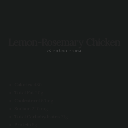
Lemon-Rosemary Chicken
25 THÁNG 7 2014
Calories
480
Total Fat
20g
Cholesterol
60mg
Sodium
220 mg
Total Carbohydrates
71g
Protein
5g