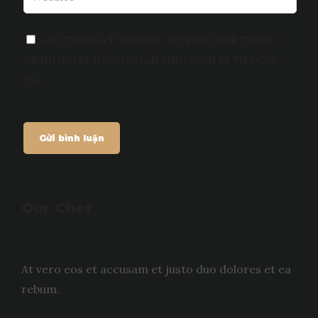
LƯU TÊN CỦA TÔI, EMAIL, VÀ TRANG WEB TRONG
TRÌNH DUYỆT NÀY CHO LẦN BÌNH LUẬN KẾ TIẾP CỦA
TÔI.
Our Chef
At vero eos et accusam et justo duo dolores et ea
rebum.