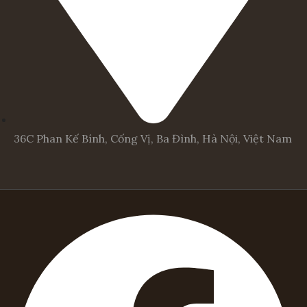
36C Phan Kế Bính, Cống Vị, Ba Đình, Hà Nội, Việt Nam