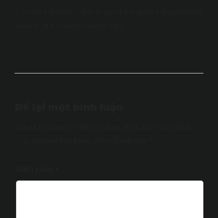
* 2,000 calories a day is used for general nutrition
advice, but calorie needs vary.
Để lại một bình luận
Email của bạn sẽ không được hiển thị công khai.
Các trường bắt buộc được đánh dấu
*
BÌNH LUẬN
*