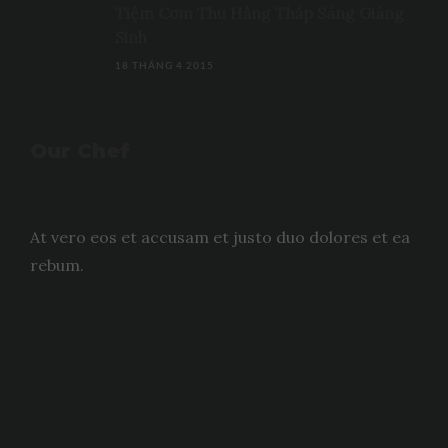
Tiệm Cơm Thu Hằng Thắp Sáng Giáng
Sinh
18 THÁNG 4 2015
Our Chef
At vero eos et accusam et justo duo dolores et ea
rebum.