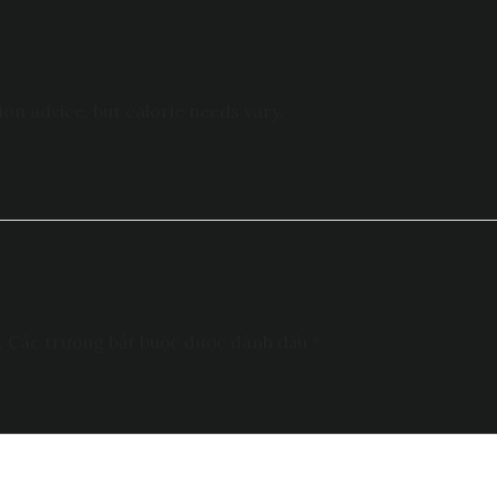
ion advice, but calorie needs vary.
.
Các trường bắt buộc được đánh dấu
*