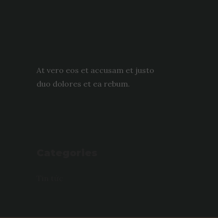
At vero eos et accusam et justo
duo dolores et ea rebum.
Categories
Tin tức