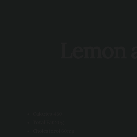
Lemon a
Calories
480
Total Fat
20g
Cholesterol
60mg