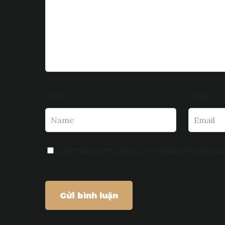
TÊN
*
EMAIL
*
LƯU TÊN CỦA TÔI, EMAIL, VÀ TRANG WEB TRONG 