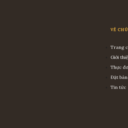
VỀ CH
Trang 
Giới thi
Thực đ
Đặt bàn
Tin tức