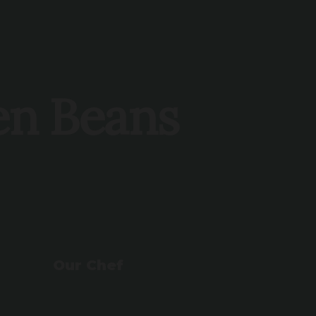
ệu
Thực đơn
Tin tức
Liên hệ
en Beans
Our Chef