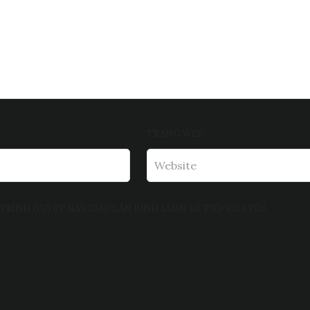
TRANG WEB
TRÌNH DUYỆT NÀY CHO LẦN BÌNH LUẬN KẾ TIẾP CỦA TÔI.