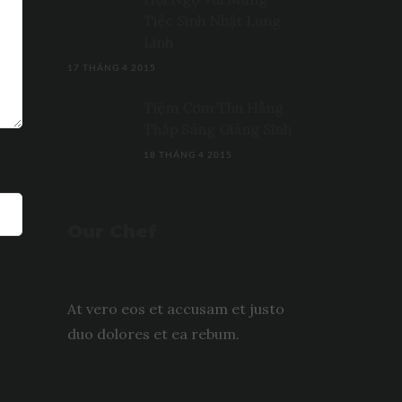
Tiệc Sinh Nhật Lung
Linh
17 THÁNG 4 2015
Tiệm Cơm Thu Hằng
Thắp Sáng Giáng Sinh
18 THÁNG 4 2015
Our Chef
At vero eos et accusam et justo
duo dolores et ea rebum.