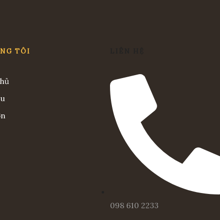
ÚNG TÔI
LIÊN HỆ
chủ
ệu
ơn
098 610 2233