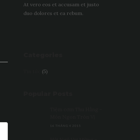
At vero eos et accusam et justo
duo dolores et ea rebum.
Categories
Tin tức
(5)
Popular Posts
Tiệm cơm Thu Hằng -
Món Ngon Tròn Vị
16 THÁNG 4 2015
Hội Ngộ Vui Mừng -