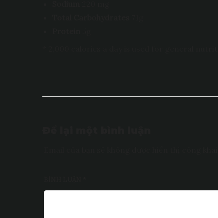
Sodium
220 mg
Total Carbohydrates
71g
Protein
5g
* 2,000 calories a day is used for general nutrit
Để lại một bình luận
Email của bạn sẽ không được hiển thị công khai
BÌNH LUẬN
*