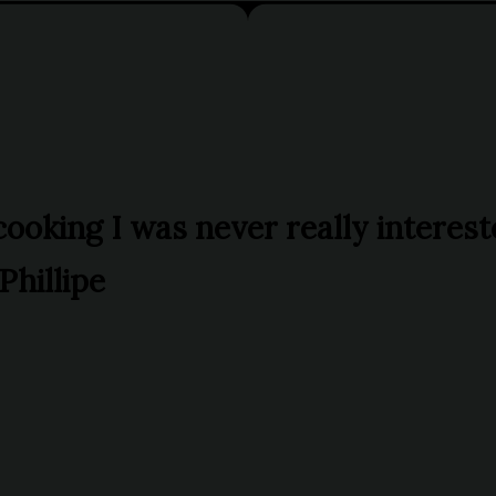
T
cooking I was never really interes
hillipe