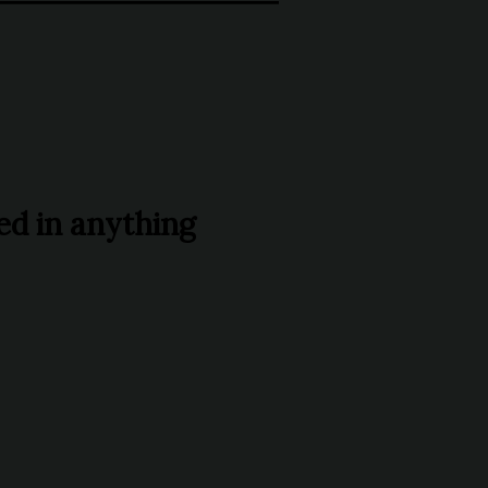
rang chủ
Giới thiệu
Thực đơn
Tin tức
Liên hệ
ted in anything