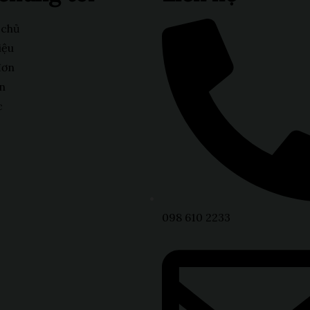
 chủ
iệu
đơn
n
c
098 610 2233