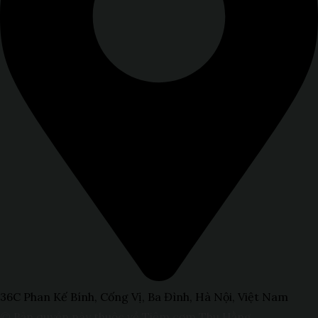
36C Phan Kế Bính, Cống Vị, Ba Đình, Hà Nội, Việt Nam
© Bản quyền này thuộc về Tiệm cơm Thu Hằng