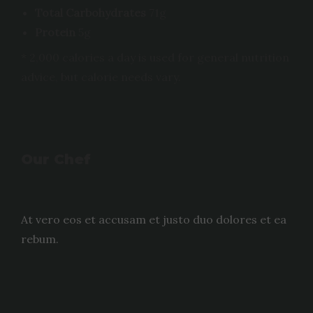
Total Carbohydrates
71g
Protein
5g
* 2,000 calories a day is used for general nutrition
advice, but calorie needs vary.
Our Chef
At vero eos et accusam et justo duo dolores et ea
rebum.