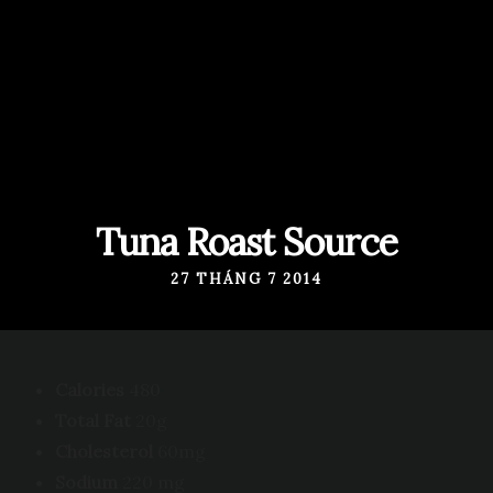
Tin tức
Liên hệ
Trang
Đặt bàn
chủ
ngay
Giới thiệu
Thực đơn
Tin tức
Tuna Roast Source
Liên hệ
27 THÁNG 7 2014
Calories
480
Total Fat
20g
Cholesterol
60mg
Sodium
220 mg