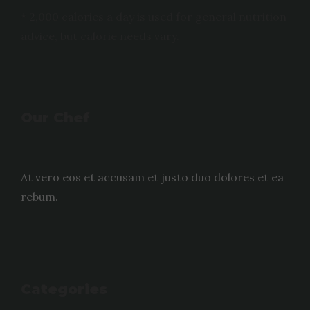
* 2,000 calories a day is used for general nutrition
advice, but calorie needs vary.
Our Chef
At vero eos et accusam et justo duo dolores et ea
rebum.
Categories