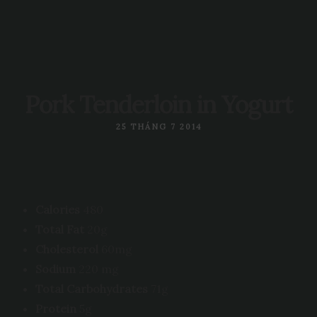
Pork Tenderloin in Yogurt
25 THÁNG 7 2014
Calories
480
Total Fat
20g
Cholesterol
60mg
Sodium
220 mg
Total Carbohydrates
71g
Protein
5g