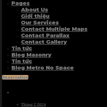
Pages
About Us
Giới thiệu
Our Services
Contact Multiple Maps
Contact Parallax
Contact Gallery
Tin tức
Blog Masonry
Tin tức
Blog Metro No Space
Reservation
Archives
Tháng 2 2024