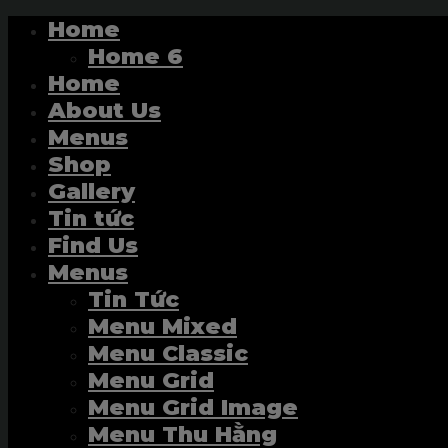
Home
Home 6
Home
About Us
Menus
Shop
Gallery
Tin tức
Find Us
Menus
Tin Tức
Menu Mixed
Menu Classic
Menu Grid
Menu Grid Image
Menu Thu Hằng